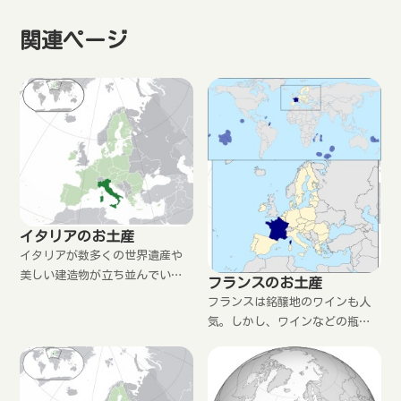
関連ページ
イタリアのお土産
イタリアが数多くの世界遺産や
美しい建造物が立ち並んでいま
フランスのお土産
す。それにも増して料理が美味
フランスは銘醸地のワインも人
しい。ちょっとした調味料も
気。しかし、ワインなどの瓶は1
数々あって、お土産にしたくて
本でもお土産にするのは重すぎ
も、選ぶ時間がない、数が多く
るし、割れるのも心配。現地か
て重いなどなら、日本で購入で
ら送るのも送料がかかる。それ
きるから大丈夫。
なら、日本で用意したほうが良