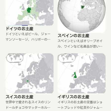
いですね。
ドイツのお土産
ドイツといえばビール、ジャー
スペインのお土産
マンソーセージ、ハリボーのグ
スペインといえばオリーブオイ
ミ、ミルカのチョコレートと、
ル、ワインなど名産品が思い浮
スイーツから、おつまみ系ま
かびますが、実はハーブティや
で、お土産になるものたくさん
チョコレートも美味しいので
あります。持って帰ってくるよ
す。ワインやオリーブオイルは
り、日本で買った方が楽です
持って帰れないので、お土産は
ね。
日本で買いましょう。
スイスのお土産
イギリスのお土産
世界中で愛されるスイスのリン
イギリスのお土産の定番はショ
ドールチョコやマッターホルン
ートブレッドや紅茶やジャムが